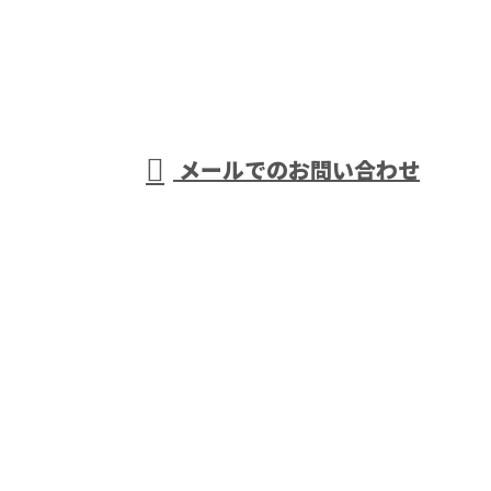
大翔工業株式
受付／8：00～17：00
メールでのお問い合わせ
会社
ホーム
会社概要
業務案内
施工実績
各種募集
ブログ
サイトマップ